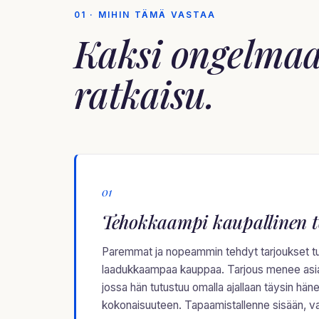
01 · MIHIN TÄMÄ VASTAA
Kaksi ongelma
ratkaisu
.
01
Tehokkaampi kaupallinen t
Paremmat ja nopeammin tehdyt tarjoukset 
laadukkaampaa kauppaa. Tarjous menee asiakk
jossa hän tutustuu omalla ajallaan täysin häne
kokonaisuuteen. Tapaamistallenne sisään, val