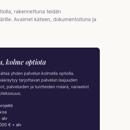
tiolla, rakennettuna teidän
rille. Avaimet käteen, dokumentoituna ja
u, kolme optiota
ältää yhden palvelun kolmella optiolla.
määräytyy tarjottavan palvelun laajuuden
ot, palveluiden ja tuotteiden määrä, variaatiot
pleksisuus.
rojekti
kkoa
 alv
 000 € + alv