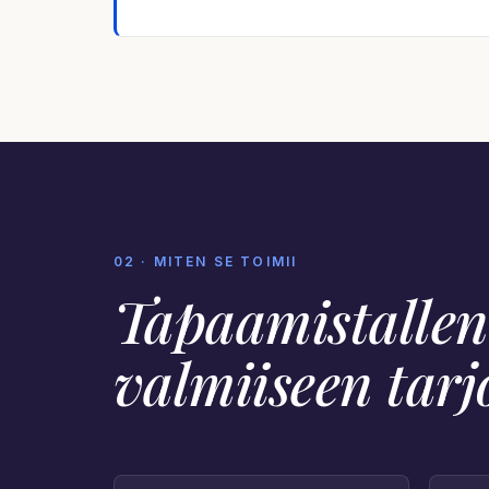
02 · MITEN SE TOIMII
Tapaamistallen
valmiiseen tar