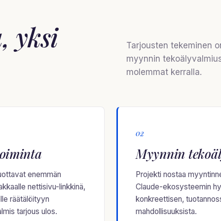
a,
yksi
Tarjousten tekeminen on
myynnin tekoälyvalmius 
molemmat kerralla.
02
oiminta
Myynnin tekoä
tuottavat enemmän
Projekti nostaa myyntinn
aalle nettisivu-linkkinä,
Claude-ekosysteemin hy
lle räätälöityyn
konkreettisen, tuotannoss
mis tarjous ulos.
mahdollisuuksista.