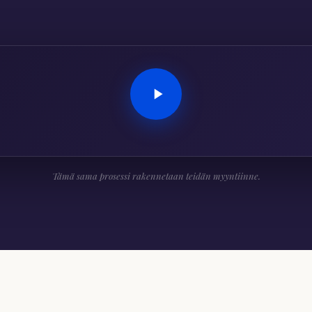
Tämä sama prosessi rakennetaan teidän myyntiinne.