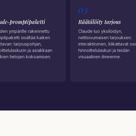
2
03
ude-promptipaketti
Räätälöity tarjous
den ympärille rakennettu
Claude luo yksilöidyn,
ptipaketti sisältää kaiken
nettisivumaisen tarjouksen:
ittavan: tarjouspohjan,
interaktiivinen, klikattavat osi
oittelulaskurin ja asiakkaan
hinnoittelulaskuri ja teidän
kkien tietojen kokoamisen.
visuaalinen ilmeenne.