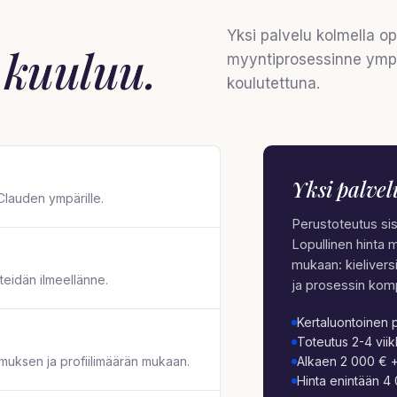
Yksi palvelu kolmella op
n
kuuluu
.
myyntiprosessinne ympä
koulutettuna.
Yksi palvel
Clauden ympärille.
Perustoteutus sis
Lopullinen hinta 
mukaan: kieliversi
 teidän ilmeellänne.
ja prosessin kom
Kertaluontoinen p
Toteutus 2-4 vii
pimuksen ja profiilimäärän mukaan.
Alkaen 2 000 € +
Hinta enintään 4