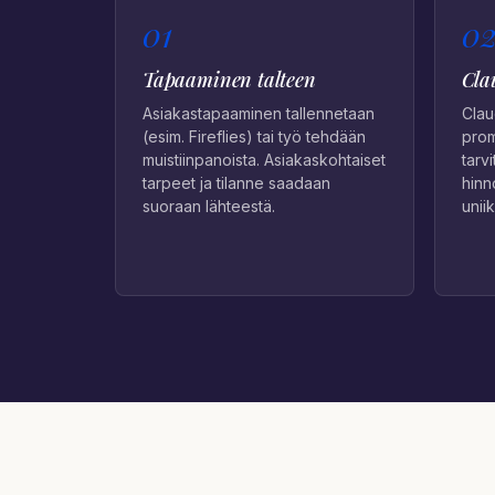
01
0
Tapaaminen talteen
Cla
Asiakastapaaminen tallennetaan
Clau
(esim. Fireflies) tai työ tehdään
prom
muistiinpanoista. Asiakaskohtaiset
tarv
tarpeet ja tilanne saadaan
hinn
suoraan lähteestä.
unii