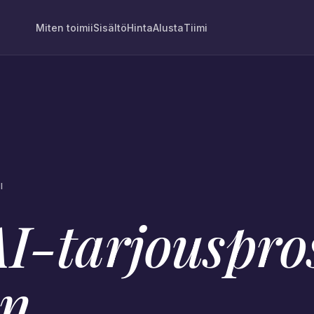
Miten toimii
Sisältö
Hinta
Alusta
Tiimi
I
I-tarjouspros
in