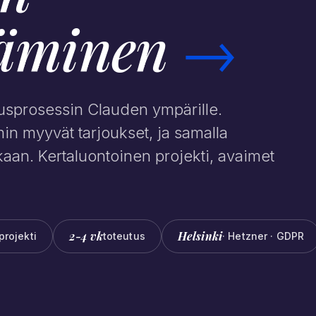
täminen
→
usprosessin Clauden ympärille.
 myyvät tarjoukset, ja samalla
aan. Kertaluontoinen projekti, avaimet
2-4 vk
Helsinki
projekti
toteutus
· Hetzner · GDPR