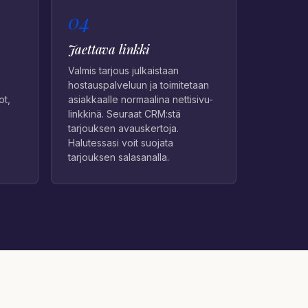
04
Jaettava linkki
Valmis tarjous julkaistaan
hostauspalveluun ja toimitetaan
ot,
asiakkaalle normaalina nettisivu-
linkkinä. Seuraat CRM:stä
tarjouksen avauskertoja.
Halutessasi voit suojata
tarjouksen salasanalla.