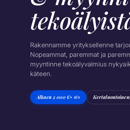
tekoälyis
Rakennamme yrityksellenne tarjo
Nopeammat, paremmat ja paremmin
myyntinne tekoälyvalmius nykyaik
käteen.
Alkaen 2 000 €
Kertaluontoinen
+ alv