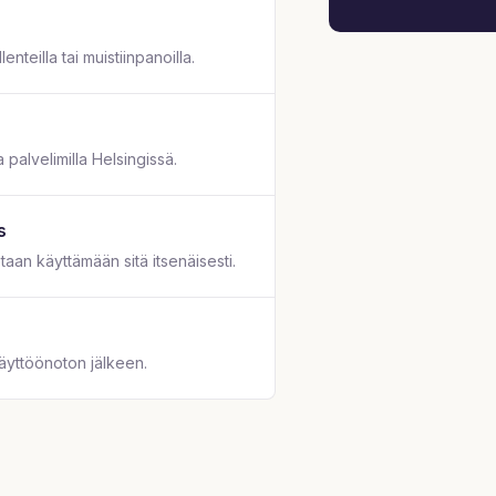
teilla tai muistiinpanoilla.
 palvelimilla Helsingissä.
s
aan käyttämään sitä itsenäisesti.
yttöönoton jälkeen.